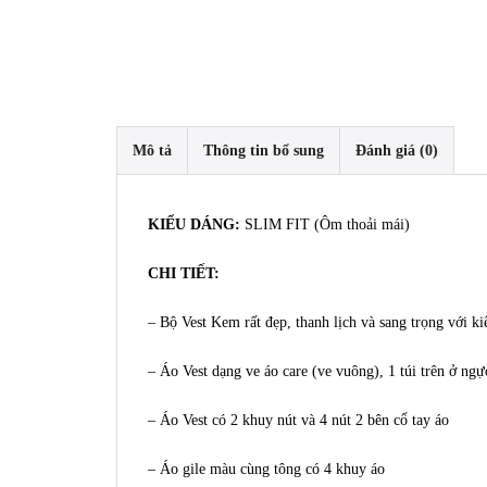
Mô tả
Thông tin bổ sung
Đánh giá (0)
KIỂU DÁNG:
SLIM FIT (Ôm thoải mái)
CHI TIẾT:
– Bộ Vest Kem rất đẹp, thanh lịch và sang trọng với k
– Áo Vest dạng ve áo care (ve vuông), 1 túi trên ở ngực
– Áo Vest có 2 khuy nút và 4 nút 2 bên cổ tay áo
– Áo gile màu cùng tông có 4 khuy áo