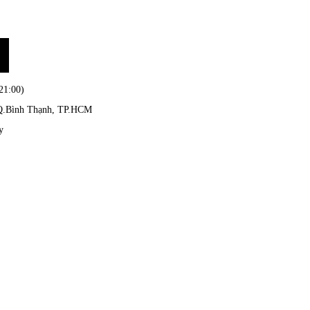
21:00)
, Q.Bình Thạnh, TP.HCM
y