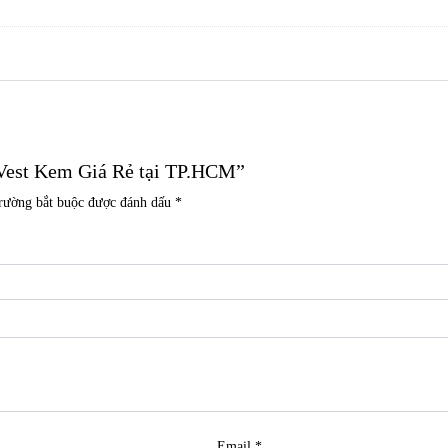
 Vest Kem Giá Rẻ tại TP.HCM”
trường bắt buộc được đánh dấu
*
Email
*