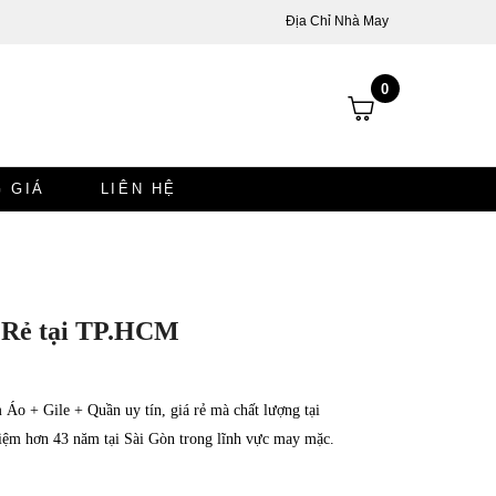
Địa Chỉ Nhà May
0
 GIÁ
LIÊN HỆ
 Rẻ tại TP.HCM
o + Gile + Quần uy tín, giá rẻ mà chất lượng tại
m hơn 43 năm tại Sài Gòn trong lĩnh vực may mặc.