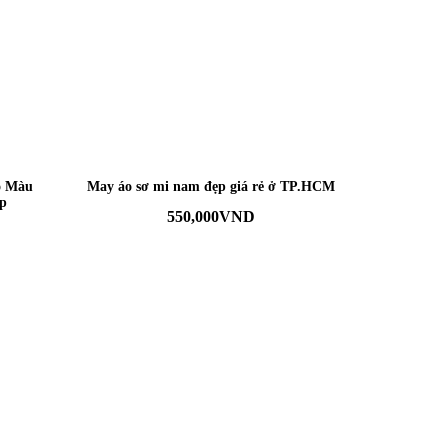
o Màu
May áo sơ mi nam đẹp giá rẻ ở TP.HCM
p
550,000
VND