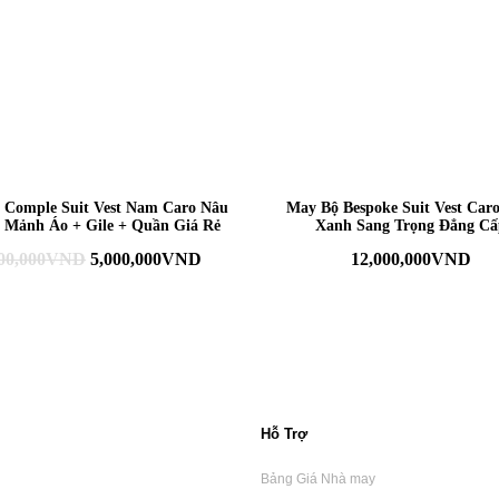
 Comple Suit Vest Nam Caro Nâu
May Bộ Bespoke Suit Vest Car
 Mảnh Áo + Gile + Quần Giá Rẻ
Xanh Sang Trọng Đẳng Cấ
00,000
VND
5,000,000
VND
12,000,000
VND
Hỗ Trợ
Bảng Giá Nhà may