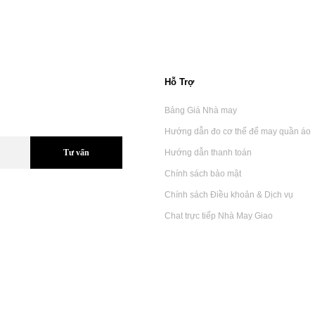
Hỗ Trợ
Bảng Giá Nhà may
Hướng dẫn đo cơ thể để may quần áo
Tư vấn
Hướng dẫn thanh toán
Chính sách bảo mật
Chính sách Điều khoản & Dịch vụ
Chat trực tiếp Nhà May Giao