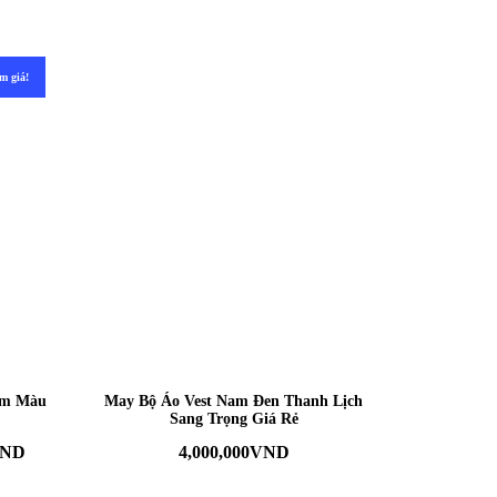
m giá!
am Màu
May Bộ Áo Vest Nam Đen Thanh Lịch
Sang Trọng Giá Rẻ
ND
4,000,000
VND