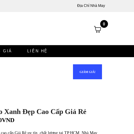
Địa Chỉ Nhà May
0
 GIÁ
LIÊN HỆ
GIẢM GIÁ!
o Xanh Đẹp Cao Cấp Giá Rẻ
0
VND
 cao cấp Giá Rẻ uy tín, chất lượng tại TP.HCM, Nhà May