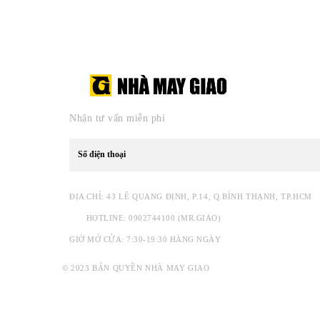
Nhận tư vấn miễn phí
ĐỊA CHỈ: 43 LÊ QUANG ĐỊNH, P.14, Q.BÌNH THẠNH, TP.HCM
HOTLINE: 0902744100 (MR.GIAO)
GIỜ MỞ CỬA: 7:30-19:30 HÀNG NGÀY
© 2023 BẢN QUYỀN NHÀ MAY GIAO