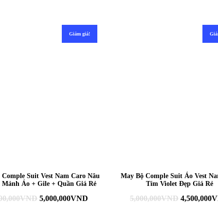
Giảm giá!
Giả
 Comple Suit Vest Nam Caro Nâu
May Bộ Comple Suit Áo Vest N
 Mảnh Áo + Gile + Quần Giá Rẻ
Tím Violet Đẹp Giá Rẻ
00,000
VND
5,000,000
VND
5,000,000
VND
4,500,000
V