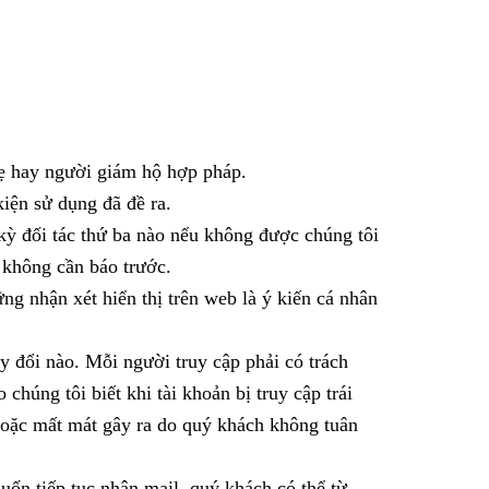
mẹ hay người giám hộ hợp pháp.
iện sử dụng đã đề ra.
ỳ đối tác thứ ba nào nếu không được chúng tôi
 không cần báo trước.
g nhận xét hiển thị trên web là ý kiến cá nhân
y đổi nào. Mỗi người truy cập phải có trách
húng tôi biết khi tài khoản bị truy cập trái
i hoặc mất mát gây ra do quý khách không tuân
ốn tiếp tục nhận mail, quý khách có thể từ