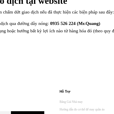
o dịch tại website
 chấm dứt giao dịch nếu đã thực hiện các biện pháp sau đây:
o dịch qua đường dây nóng:
0935 526 224 (Mr.Quang)
ng hoặc hưởng bất kỳ lợi ích nào từ hàng hóa đó (theo quy đị
Hỗ Trợ
Bảng Giá Nhà may
Hướng dẫn đo cơ thể để may quần áo