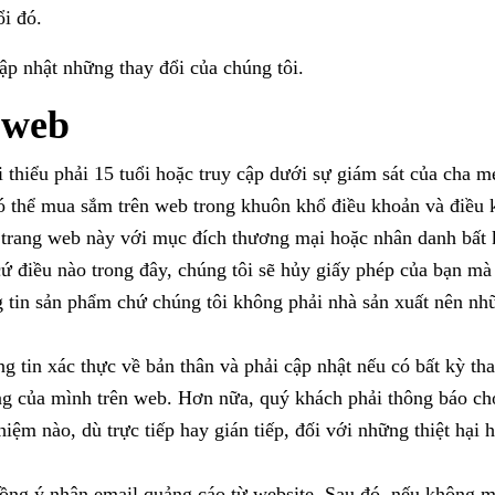
i đó.
ập nhật những thay đổi của chúng tôi.
 web
 thiểu phải 15 tuổi hoặc truy cập dưới sự giám sát của cha 
ó thể mua sắm trên web trong khuôn khổ điều khoản và điều k
trang web này với mục đích thương mại hoặc nhân danh bất k
ứ điều nào trong đây, chúng tôi sẽ hủy giấy phép của bạn mà
tin sản phẩm chứ chúng tôi không phải nhà sản xuất nên nhữn
.
g tin xác thực về bản thân và phải cập nhật nếu có bất kỳ tha
g của mình trên web. Hơn nữa, quý khách phải thông báo cho c
hiệm nào, dù trực tiếp hay gián tiếp, đối với những thiệt hạ
ồng ý nhận email quảng cáo từ website. Sau đó, nếu không mu