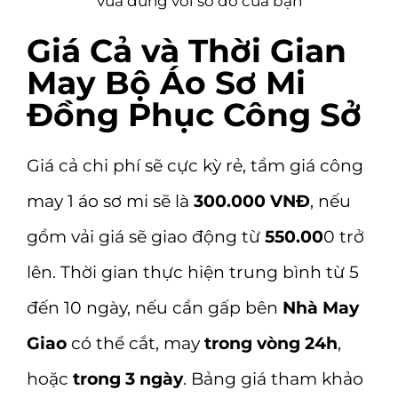
vừa đúng với số đo của bạn
Giá Cả và Thời Gian
May Bộ Áo Sơ Mi
Đồng Phục Công Sở
Giá cả chi phí sẽ cực kỳ rẻ, tầm giá công
may 1 áo sơ mi sẽ là
300.000 VNĐ
, nếu
gồm vải giá sẽ giao động từ
550.00
0 trở
lên. Thời gian thực hiện trung bình từ 5
đến 10 ngày, nếu cần gấp bên
Nhà May
Giao
có thể cắt, may
trong vòng 24h
,
hoặc
trong 3 ngày
. Bảng giá tham khảo