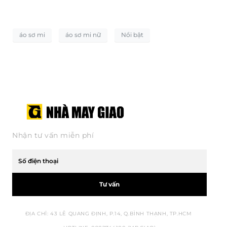
áo sơ mi
áo sơ mi nữ
Nổi bật
Nhận tư vấn miễn phí
Tư vấn
ĐỊA CHỈ: 43 LÊ QUANG ĐỊNH, P.14, Q.BÌNH THẠNH, TP.HCM