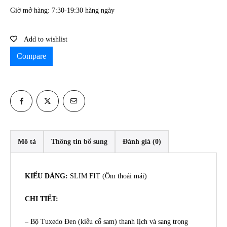
Giờ mở hàng: 7:30-19:30 hàng ngày
Add to wishlist
Compare
Mô tả
Thông tin bổ sung
Đánh giá (0)
KIỂU DÁNG:
SLIM FIT (Ôm thoải mái)
CHI TIẾT:
– Bộ Tuxedo Đen (kiểu cổ sam) thanh lịch và sang trọng