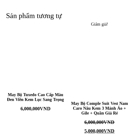
Sản phẩm tương tự
Giảm giá!
May Bộ Tuxedo Cao Cấp Màu
Đen Viền Kem Lục Sang Trọng
May Bộ Comple Suit Vest Nam
6,000,000
VND
Caro Nâu Kem 3 Mảnh Áo +
Gile + Quần Giá Rẻ
6,000,000
VND
5,000,000
VND