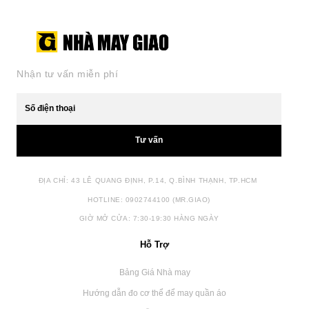
Nhận tư vấn miễn phí
Tư vấn
ĐỊA CHỈ: 43 LÊ QUANG ĐỊNH, P.14, Q.BÌNH THẠNH, TP.HCM
HOTLINE: 0902744100 (MR.GIAO)
GIỜ MỞ CỬA: 7:30-19:30 HÀNG NGÀY
Hỗ Trợ
Bảng Giá Nhà may
Hướng dẫn đo cơ thể để may quần áo