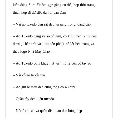
kiểu dáng Slim Fit ôm gọn gàng cơ thể, hợp thời trang,
thích hợp đi dự tiệc dạ hội ban đêm
– Vải áo tuxedo đen rất đẹp và sang trọng, đẳng cấp
– Áo Tuxedo dạng ve áo cổ sam, có 1 túi trên, 2 túi bên
dưới (1 bên trái và 1 túi bên phải), có lót bên trong và
thêu logo Nhà May Giao
– Áo Tuxedo có 1 khuy nút và 4 nút 2 bên cổ tay áo
– Vải cổ áo là vải lụa
– Áo ghi lê màu đen cùng tông có 4 khuy
– Quần tây đen kiểu tuxedo
– Nút ở các áo và quần đều màu đen bóng đẹp