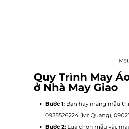
Một 
Quy Trình May Áo
ở Nhà May Giao
Bước 1:
Bạn hãy mang mẫu thiế
0935526224
(Mr.Quang),
0902
Bước 2:
Lựa chọn mẫu vải, màu