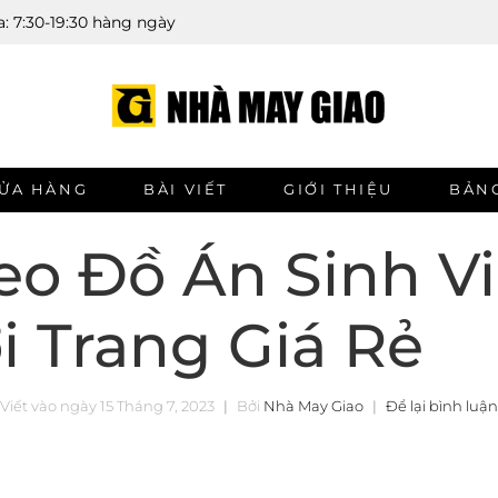
: 7:30-19:30 hàng ngày
ỬA HÀNG
BÀI VIẾT
GIỚI THIỆU
BẢNG
eo Đồ Án Sinh V
i Trang Giá Rẻ
Viết vào ngày
15 Tháng 7, 2023
Bởi
Nhà May Giao
Để lại bình luận